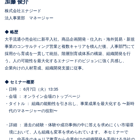
加藤 俊介
株式会社エナジード
法人事業部 マネージャー
◆ 略歴
大手流通小売会社に新卒入社。
商品企画開発・仕入れ・海外貿易・新規
事業のコンサルティング営業と
複数キャリアを積んだ後、人事部門にて
採用から育成を一貫して統括。階層別育成体系の構築、組織開発を行
う。
人の可能性を最大化するエナジードのビジョンに強く共感し、
企業向けの人材育成、組織開発支援に従事。
◆ セミナー概要
・日時 ： 6月7日（火）13:35
・会場 ： オンライン会場のトップページ
・タイトル ： 組織の能動性を引き出し、事業成果を最大化する 〜新時
代のマネージャーの役割〜
・詳細
：
過去の経験・体験や成功事例の中に答えを求めにくい市場環
境において、人も組織も変革を求められています。 本セミナーで
は、中高生のキャリア教育から企業向けの組織開発を手掛ける当社の