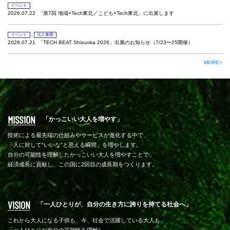
イベント
2026.07.22
「第7回 地域×Tech東北／こども×Tech東北」に出展します
イベント
法人事業
2026.07.21
「TECH BEAT Shizuoka 2026」出展のお知らせ（7/23〜25開催）
MORE>
MISSION
「かっこいい大人を増やす」
技術による最先端の仕組みやサービスが進化する中で、
「人に対して“いいな”と思える瞬間」を増やします。
自分の可能性を理解したかっこいい大人を増やすことで、
経済成長に貢献し、この国に2回目の成長期をつくります。
VISION
「一人ひとりが、自分の生き方に誇りを持てる社会へ」
これから大人になる子供も、今、社会で活躍している大人も。