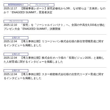
教育関係者様向け
プレスリリース
2025.12.17
【開催事後レポート】探究必修化から3年、なぜ彼らは「主体的」なの
か？「ENAGEED SUMMIT」受賞者決定
プレスリリース
2025.12.10
「探究」を「ソーシャルインパクト」へ。全国の中高生9,333名が挑む
プレゼン大会「ENAGEED SUMMIT」決勝開催
お知らせ
2025.12.04
【導入事例公開】リコージャパン株式会社様の新任管理職育成に関す
るインタビューを掲載しました
お知らせ
2025.12.04
【導入事例公開】株式会社オハラ様の「長期ビジョン2035」と連動し
た人材育成に関するインタビューを掲載しました
お知らせ
2025.12.04
【導入事例公開】スター精密株式会社様の次世代リーダー育成に関す
るインタビューを掲載しました
教育関係者様向け
プレスリリース
2025.11.11
自己効力感が及ぼす学力への影響を調査 ー エナジード、学力を向上さ
せる背景にある人的能力の土台を検証
お知らせ
教育事業
2025.10.16
【全国9,333名が挑戦中】中高生が“未来をより良くするアイデア”を競