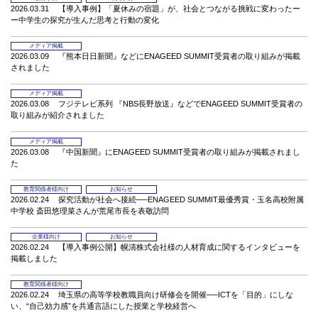
2026.03.31
【導入事例】「夏休みの宿題」が、社会とつながる挑戦に変わったー
ー中学生の探究が生んだ思考と行動の変化
メディア掲載
2026.03.09
『熊本日日新聞』などにENAGEED SUMMIT受賞者の取り組みが掲載
されました
メディア掲載
2026.03.08
フジテレビ系列 『NBS長野放送』などでENAGEED SUMMIT受賞者の
取り組みが紹介されました
メディア掲載
2026.03.08
『中国新聞』にENAGEED SUMMIT受賞者の取り組みが掲載されまし
た
教育関係者様向け
お知らせ
2026.02.24
探究活動が社会へ接続──ENAGEED SUMMIT最優秀賞・玉名高校附属
中学校 斎田悠理菜さんが荒尾市長を表敬訪問
企業様向け
お知らせ
2026.02.24
【導入事例公開】幌清株式会社様の人材育成に関するインタビューを
掲載しました
教育関係者様向け
2026.02.24
埼玉県の高等学校教職員向け研修会を開催──ICTを「目的」にしな
い、“自己効力感”を共通言語にした授業と学校経営へ