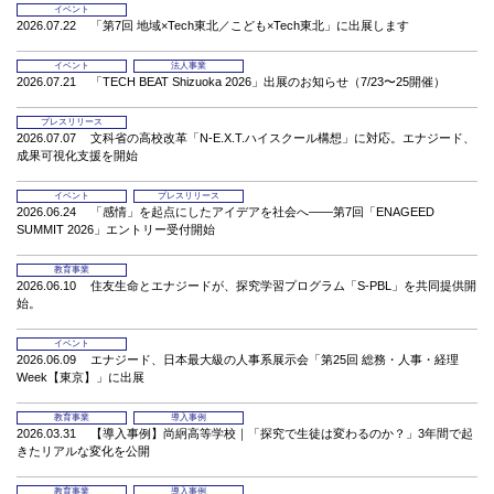
イベント
2026.07.22
「第7回 地域×Tech東北／こども×Tech東北」に出展します
イベント
法人事業
2026.07.21
「TECH BEAT Shizuoka 2026」出展のお知らせ（7/23〜25開催）
プレスリリース
2026.07.07
文科省の高校改革「N-E.X.T.ハイスクール構想」に対応。エナジード、
成果可視化支援を開始
イベント
プレスリリース
2026.06.24
「感情」を起点にしたアイデアを社会へ——第7回「ENAGEED
SUMMIT 2026」エントリー受付開始
教育事業
2026.06.10
住友生命とエナジードが、探究学習プログラム「S-PBL」を共同提供開
始。
イベント
2026.06.09
エナジード、日本最大級の人事系展示会「第25回 総務・人事・経理
Week【東京】」に出展
教育事業
導入事例
2026.03.31
【導入事例】尚絅高等学校｜「探究で生徒は変わるのか？」3年間で起
きたリアルな変化を公開
教育事業
導入事例