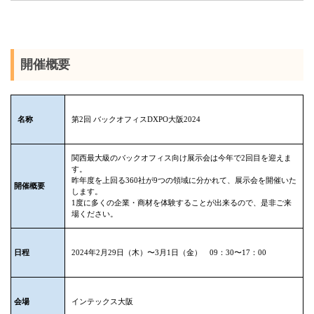
開催概要
名称
第2回 バックオフィスDXPO大阪2024
関西最大級のバックオフィス向け展示会は今年で2回目を迎えま
す。
昨年度を上回る360社が9つの領域に分かれて、展示会を開催いた
開催概要
します。
1度に多くの企業・商材を体験することが出来るので、是非ご来
場ください。
日程
2024年2月29日（木）〜3月1日（金） 09：30〜17：00
会場
インテックス大阪