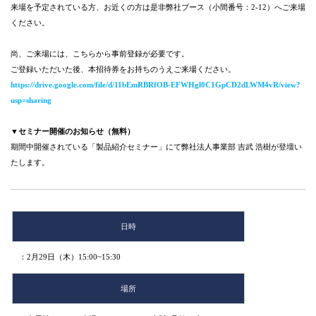
来場を予定されている方、お近くの方は是非弊社ブース（小間番号：2-12）へご来場
ください。
尚、ご来場には、こちらから事前登録が必要です。
ご登録いただいた後、本招待券をお持ちのうえご来場ください。
https://drive.google.com/file/d/11bEmRBRfOB-EFWHgl0C1GpCD2dLWM4vR/view?
usp=sharing
▼セミナー開催のお知らせ（無料）
期間中開催されている「製品紹介セミナー」にて弊社法人事業部 吉武 浩樹が登壇い
たします。
日時
：2月29日（木）15:00~15:30
場所