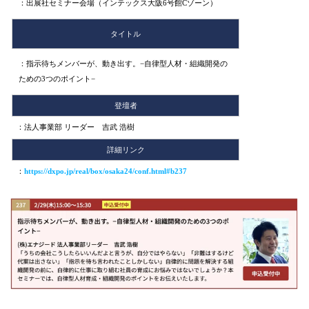
：出展社セミナー会場（インテックス大阪6号館Cゾーン）
タイトル
：指示待ちメンバーが、動き出す。−自律型人材・組織開発の
ための3つのポイント−
登壇者
：法人事業部 リーダー 吉武 浩樹
詳細リンク
：
https://dxpo.jp/real/box/osaka24/conf.html#b237