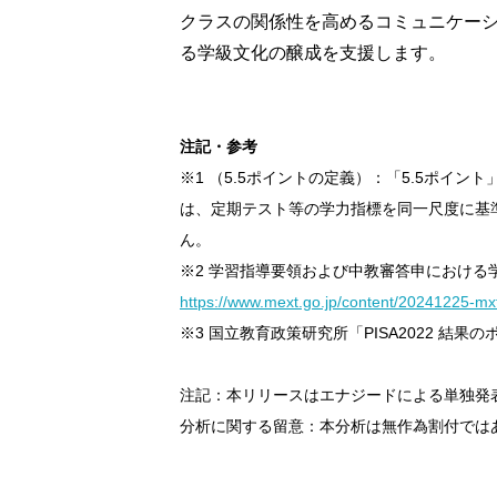
クラスの関係性を高めるコミュニケーシ
る学級文化の醸成を支援します。
注記・参考
※1 （5.5ポイントの定義）：「5.5ポイン
は、定期テスト等の学力指標を同一尺度に基
ん。
※2 学習指導要領および中教審答申におけ
https://www.mext.go.jp/content/20241225-
※3 国立教育政策研究所「PISA2022 結果
注記：本リリースはエナジードによる単独発
分析に関する留意：本分析は無作為割付では