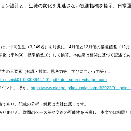
ョン設計と、生徒の変化を見逃さない観測指標を提示。日常運
ト」は、中高生生（3,249名）を対象に、4月値と12月値の偏差値差（12
準化（平均50・標準偏差10）して換算。本結果は相関に基づく記述で
る学力の三要素（知識・技能、思考力等、学びに向かう力等）。
mxt_soseisk01-000039447-01.pdf?utm_source=chatgpt.com
のポイント」 ほか。
https://www.nier.go.jp/kokusai/pisa/pdf/2022/01_point
表であり、記載の分析・解釈は当社に属します。
ありません。群間のベース差や交絡の可能性を考慮し、本文では相関と