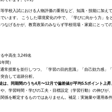
高等学校入試における人物評価の重視など、知識・技能に加え
でいます。 こうした環境変化の中で、「学びに向かう力」を
へつなげるかが、教育政策のみならず学校現場・家庭にとって
高生 3,249名
（1年間）
E）と通常授業を並行しつつ、「学習の目的意識」「自己効力感」
と突合して追跡分析。
徒は、同期間のうち4月〜12月で偏差値が平均5.5ポイント上昇
）や、学習時間・学びの工夫・目標設定（学習行動）の伸びが
果関係を断定するものではありません。補足：実施量や運用条