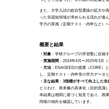
また、大学入試の総合型選抜の拡大や
った非認知領域が求められる流れが進ん
学力の実感（定期テスト・内申など）
概要と結果
・対象
：学研グループの学習塾に在籍する中
・実施期間
：2024年4月〜2025年3月
・方法
：ENAGEEDの授業（COR
し、定期テスト・内申等の学力データ
・主な結果
：
3指標がすべて向上した生
とりわけ、将来像の具体化（目的意識
本結果は相関に基づく知見であり、因
同様の傾向を確認しています。