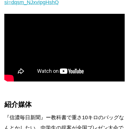
si=dqsm_NJxvIpgHshQ
紹介媒体
『信濃毎日新聞』ー教科書で重さ10キロのバッグな
んとかしたい 中学生の提案が全国プレゼン大会で