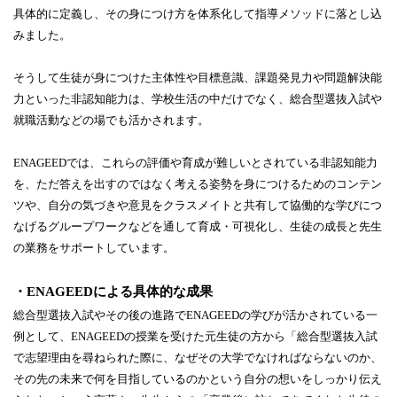
具体的に定義し、その身につけ方を体系化して指導メソッドに落とし込
みました。
そうして生徒が身につけた主体性や目標意識、課題発見力や問題解決能
力といった非認知能力は、学校生活の中だけでなく、総合型選抜入試や
就職活動などの場でも活かされます。
ENAGEEDでは、これらの評価や育成が難しいとされている非認知能力
を、ただ答えを出すのではなく考える姿勢を身につけるためのコンテン
ツや、自分の気づきや意見をクラスメイトと共有して協働的な学びにつ
なげるグループワークなどを通して育成・可視化し、生徒の成長と先生
の業務をサポートしています。
・ENAGEEDによる具体的な成果
総合型選抜入試やその後の進路でENAGEEDの学びが活かされている一
例として、ENAGEEDの授業を受けた元生徒の方から「総合型選抜入試
で志望理由を尋ねられた際に、なぜその大学でなければならないのか、
その先の未来で何を目指しているのかという自分の想いをしっかり伝え