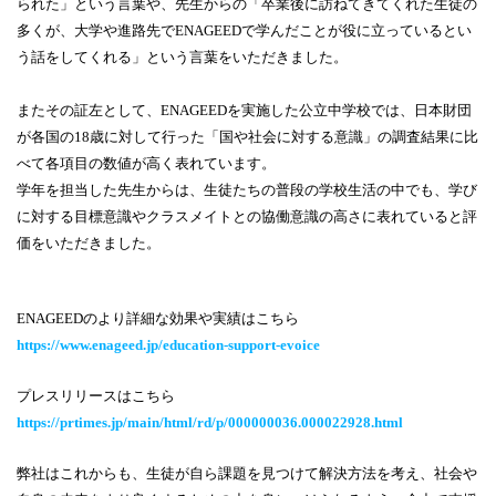
られた」という言葉や、先生からの「卒業後に訪ねてきてくれた生徒の
多くが、大学や進路先でENAGEEDで学んだことが役に立っているとい
う話をしてくれる」という言葉をいただきました。
またその証左として、ENAGEEDを実施した公立中学校では、日本財団
が各国の18歳に対して行った「国や社会に対する意識」の調査結果に比
べて各項目の数値が高く表れています。
学年を担当した先生からは、生徒たちの普段の学校生活の中でも、学び
に対する目標意識やクラスメイトとの協働意識の高さに表れていると評
価をいただきました。
ENAGEEDのより詳細な効果や実績はこちら
https://www.enageed.jp/education-support-evoice
プレスリリースはこちら
https://prtimes.jp/main/html/rd/p/000000036.000022928.html
弊社はこれからも、生徒が自ら課題を見つけて解決方法を考え、
社会や