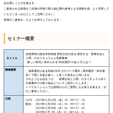
話を聞くことが出来ます。
ご参加される皆様がご自身の学校で取り組む際の参考となる情報を得、より充実して
いただくきっかけとしてご活用ください。
皆様のご参加を、心よりお待ちしております。
セミナー概要
佐賀県初の総合学科高校 探究主任が語る 探究する「産業社会と
タイトル
人間」のカリキュラムと実践事例
−新しい時代に求められる“科目選択”のあり方とは？−
開催概要
「進路選択のある高校2年生でのコース選択（系列選択・科目選
択）で躓く生徒が多い」と
多くの先生から伺います。
そのようなお話をうけ、「産業社会と人間」のカリキュラム作り
や
授業内での取り組みについてご紹介いたします。
トークセッションでは皆様からのご質問にもお答え出来ます。ぜ
ひご参加ください。
日程
LIVE ：2023年11月24日（金）16：30〜17：45
配信 : 2023年11月28日（火）16：30〜17：45
2023年11月30日（木）16：30〜17：45
2023年12月 2日（水）13：00〜14：15