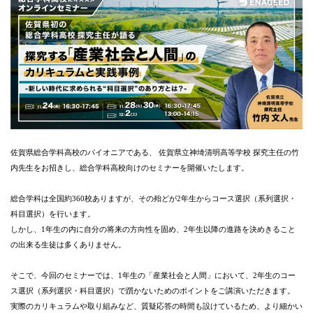
佐賀県総合学科高校のパイオニアである、
佐賀県立神埼清明高等学校 探究主任の竹
内先生をお招きし、総合学科高校向けのセミナーを開催いたします。
総合学科は全国約360校ありますが、その殆どが2年生からコース選択（系列選択・
科目選択）を行います。
しかし、1年生の内に自分の将来の方向性を固め、2年生以降の進路を決めきること
の出来る生徒は多くありません。
そこで、今回のセミナーでは、1年生の「産業社会と人間」において、
2年生のコー
ス選択（系列選択・科目選択）で躓かないためのポイントをご講演いただきます。
実際のカリキュラムや取り組みなど、質疑応答の時間も設けているため、より細かい