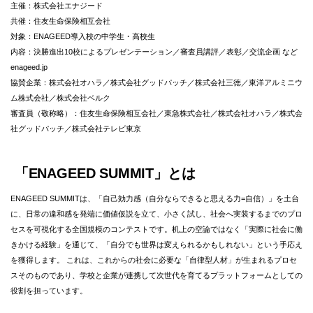
主催：株式会社エナジード
共催：住友生命保険相互会社
対象：ENAGEED導入校の中学生・高校生
内容：決勝進出10校によるプレゼンテーション／審査員講評／表彰／交流企画 など
enageed.jp
協賛企業：株式会社オハラ／株式会社グッドパッチ／株式会社三徳／東洋アルミニウ
ム株式会社／株式会社ベルク
審査員（敬称略）：住友生命保険相互会社／東急株式会社／株式会社オハラ／株式会
社グッドパッチ／株式会社テレビ東京
「ENAGEED SUMMIT」とは
ENAGEED SUMMITは、「自己効力感（自分ならできると思える力=自信）」を土台
に、日常の違和感を発端に価値仮説を立て、小さく試し、社会へ実装するまでのプロ
セスを可視化する全国規模のコンテストです。机上の空論ではなく「実際に社会に働
きかける経験」を通じて、「自分でも世界は変えられるかもしれない」という手応え
を獲得します。 これは、これからの社会に必要な「自律型人材」が生まれるプロセ
スそのものであり、学校と企業が連携して次世代を育てるプラットフォームとしての
役割を担っています。