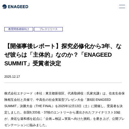
教育関係者様向け
プレスリリース
【開催事後レポート】探究必修化から3年、な
ぜ彼らは「主体的」なのか？「ENAGEED
SUMMIT」受賞者決定
2025.12.17
株式会社エナジード（本社：東京都新宿区、代表取締役：氏家光謙）は、住友生命保
険相互会社と共催で、中高生の社会実装型プレゼン大会「第6回 ENAGEED
SUMMIT」決勝大会（THE FINAL）を2025年12月13日（土）に開催し、受賞者を決
定しました。全国9,333名・37校のエントリーから選出されたファイナリスト10組
が、身近な違和感を起点に「企画→検証→実装へ向けた挑戦」を磨き上げ、公開プレ
ゼンテーションに臨みました。