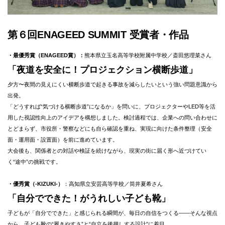
第６回ENAGEED SUMMIT 受賞者・作品
・最優秀賞（ENAGEED賞）：
熊本県立玉名高等学校附属中学校／斎田悠理菜さん
「夜道を安全に！プロジェクション横断歩道」
夕方〜夜間の見えにくい横断歩道で起きる事故を減らしたいという強い問題意識から
出発。
「どうすれば“気づける横断歩道”になるか」を問いに、プロジェクターやLED等を活
用した視認性向上のアイデアを構想しました。検討過程では、企業への問い合わせに
とどまらず、市役所・警察などにも自ら確認を重ね、実現に向けた条件整理（安全
面・運用面・設置面）を前に進めています。
大会後も、関係者との対話や検証を続けながら、現実の街に届く形へ近づけてい
く“途中”の挑戦です。
・優秀賞（-KIZUKI-）
：高知県立安芸高等学校／筒井夏希さん
「自分でできた！がうれしい子ども靴」
子どもが「自分でできた」と感じられる瞬間が、毎日の自信をつくる——そんな視点
から、子ども靴の“履きやすさ”と“自立を後押しする設計”に着目。