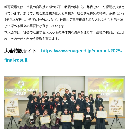
教育現場では、生徒の自己効力感の低下、教員の多忙化・離職といった課題が指摘さ
れています。加えて、総合型選抜の拡大と高校の「総合的な探究の時間」必修化から
3年以上が経ち、学びを社会につなげ、外部の第三者視点も取り入れながら対話を通
じて深める機会の重要性が高まっています。
本大会では、社会で活躍する大人からの具体的な講評を通じて、生徒の挑戦が肯定さ
れ、次の一歩へ向かう循環を育みます。
大会特設サイト：
https://www.enageed.jp/summit-2025-
final-result