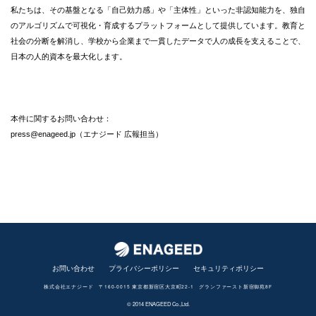
私たちは、その基盤となる「自己効力感」や「主体性」といった非認知能力を、独自
のアルゴリズムで可視化・育成するプラットフォームとして提供しています。教育と
社会の分断を解消し、学校から企業まで一貫したデータで人の成長を支えることで、
日本の人的資本を最大化します。
本件に関するお問い合わせ：
press@enageed.jp（エナジード 広報担当）
お問い合わせ
プライバシーポリシー
セキュリティポリシー
株式会社エナジード 〒160-0015 東京都新宿区大京町22-1 グランファースト新宿御苑8F
© 2014 ENAGEED Co.,Ltd.