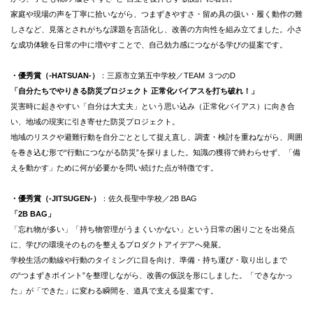
家庭や現場の声を丁寧に拾いながら、つまずきやすさ・留め具の扱い・履く動作の難
しさなど、見落とされがちな課題を言語化し、改善の方向性を組み立てました。小さ
な成功体験を日常の中に増やすことで、自己効力感につながる学びの提案です。
・優秀賞（-HATSUAN-）
：三原市立第五中学校／TEAM ３つのD
「自分たちでやりきる防災プロジェクト 正常化バイアスを打ち破れ！」
災害時に起きやすい「自分は大丈夫」という思い込み（正常化バイアス）に向き合
い、地域の現実に引き寄せた防災プロジェクト。
地域のリスクや避難行動を自分ごととして捉え直し、調査・検討を重ねながら、周囲
を巻き込む形で“行動につながる防災”を探りました。知識の獲得で終わらせず、「備
えを動かす」ために何が必要かを問い続けた点が特徴です。
・優秀賞
（-JITSUGEN-）
：佐久長聖中学校／2B BAG
「2B BAG」
「忘れ物が多い」「持ち物管理がうまくいかない」という日常の困りごとを出発点
に、学びの環境そのものを整えるプロダクトアイデアへ発展。
学校生活の動線や行動のタイミングに目を向け、準備・持ち運び・取り出しまで
の“つまずきポイント”を整理しながら、改善の仮説を形にしました。「できなかっ
た」が「できた」に変わる瞬間を、道具で支える提案です。